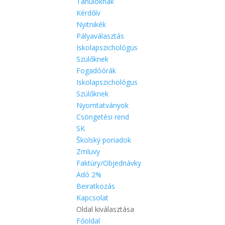
Tanulóknak
Kérdőív
Nyitnikék
Pályaválasztás
Iskolapszichológus
Szülőknek
Fogadóórák
Iskolapszichológus
Szülőknek
Nyomtatványok
Csöngetési rend
SK
Školský poriadok
Zmluvy
Faktúry/Objednávky
Adó 2%
Beiratkozás
Kapcsolat
Oldal kiválasztása
Főoldal