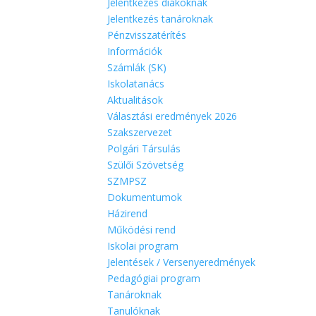
Jelentkezés diákoknak
Jelentkezés tanároknak
Pénzvisszatérítés
Információk
Számlák (SK)
Iskolatanács
Aktualitások
Választási eredmények 2026
Szakszervezet
Polgári Társulás
Szülői Szövetség
SZMPSZ
Dokumentumok
Házirend
Működési rend
Iskolai program
Jelentések / Versenyeredmények
Pedagógiai program
Tanároknak
Tanulóknak