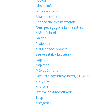
Főoldal
Iskolánkról
Bemutatkozás
Alkalmazottak
Pedagógiai alkalmazottak
Nem pedagógiai alkalmazottak
Állásajánlatok
Galéria
Projektek
A-digi school projekt
Szervezetek / Egységek
Napközi
Napirend
Működési rend
Nevelői program/Výchovný program
Könyvtár
Étterem
Éttermi dokumentumok
Étlap
Allergének