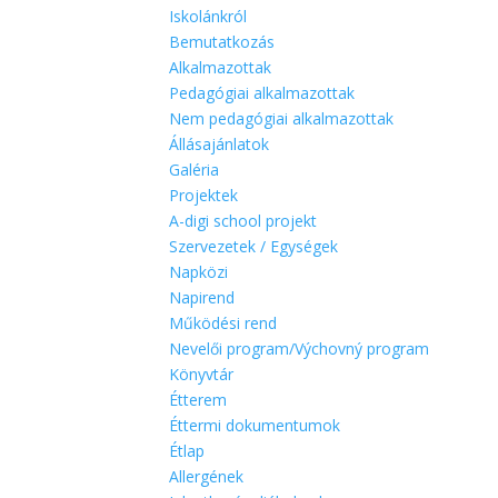
Iskolánkról
Bemutatkozás
Alkalmazottak
Pedagógiai alkalmazottak
Nem pedagógiai alkalmazottak
Állásajánlatok
Galéria
Projektek
A-digi school projekt
Szervezetek / Egységek
Napközi
Napirend
Működési rend
Nevelői program/Výchovný program
Könyvtár
Étterem
Éttermi dokumentumok
Étlap
Allergének