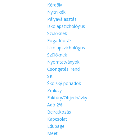
Kérdőív
Nyitnikék
Pályaválasztás
Iskolapszichológus
Szülőknek
Fogadóórák
Iskolapszichológus
Szülőknek
Nyomtatványok
Csöngetési rend
SK
Školský poriadok
Zmluvy
Faktúry/Objednávky
Adó 2%
Beiratkozás
Kapcsolat
Edupage
Meet