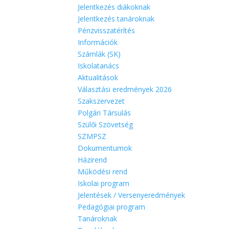
Jelentkezés diákoknak
Jelentkezés tanároknak
Pénzvisszatérítés
Információk
Számlák (SK)
Iskolatanács
Aktualitások
Választási eredmények 2026
Szakszervezet
Polgári Társulás
Szülői Szövetség
SZMPSZ
Dokumentumok
Házirend
Működési rend
Iskolai program
Jelentések / Versenyeredmények
Pedagógiai program
Tanároknak