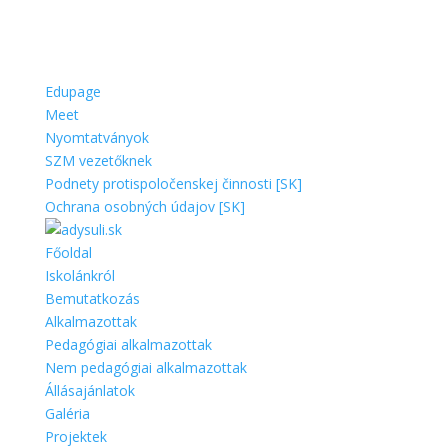
Edupage
Meet
Nyomtatványok
SZM vezetőknek
Podnety protispoločenskej činnosti [SK]
Ochrana osobných údajov [SK]
Főoldal
Iskolánkról
Bemutatkozás
Alkalmazottak
Pedagógiai alkalmazottak
Nem pedagógiai alkalmazottak
Állásajánlatok
Galéria
Projektek