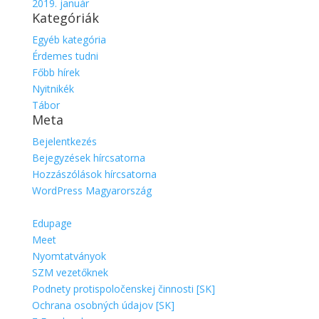
2019. január
Kategóriák
Egyéb kategória
Érdemes tudni
Főbb hírek
Nyitnikék
Tábor
Meta
Bejelentkezés
Bejegyzések hírcsatorna
Hozzászólások hírcsatorna
WordPress Magyarország
Edupage
Meet
Nyomtatványok
SZM vezetőknek
Podnety protispoločenskej činnosti [SK]
Ochrana osobných údajov [SK]