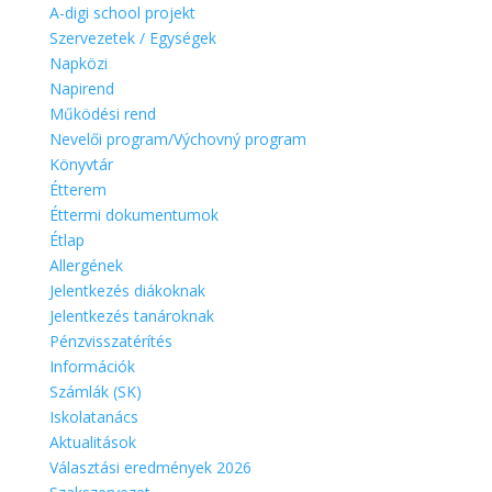
A-digi school projekt
Szervezetek / Egységek
Napközi
Napirend
Működési rend
Nevelői program/Výchovný program
Könyvtár
Étterem
Éttermi dokumentumok
Étlap
Allergének
Jelentkezés diákoknak
Jelentkezés tanároknak
Pénzvisszatérítés
Információk
Számlák (SK)
Iskolatanács
Aktualitások
Választási eredmények 2026