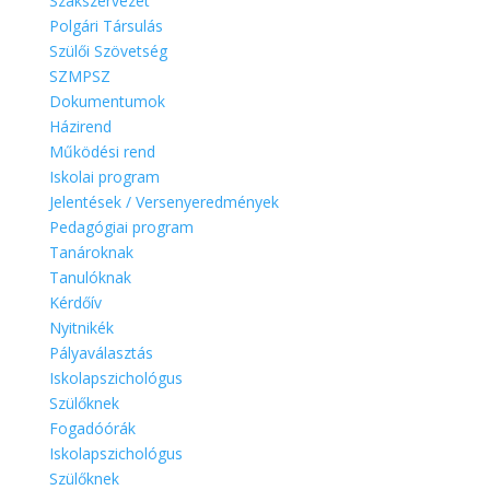
Szakszervezet
Polgári Társulás
Szülői Szövetség
SZMPSZ
Dokumentumok
Házirend
Működési rend
Iskolai program
Jelentések / Versenyeredmények
Pedagógiai program
Tanároknak
Tanulóknak
Kérdőív
Nyitnikék
Pályaválasztás
Iskolapszichológus
Szülőknek
Fogadóórák
Iskolapszichológus
Szülőknek