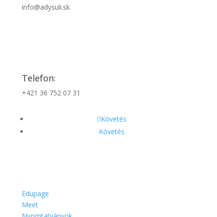
info@adysuli.sk
Telefon:
+421 36 752 07 31
Követés
Követés
Edupage
Meet
Nyomtatványok