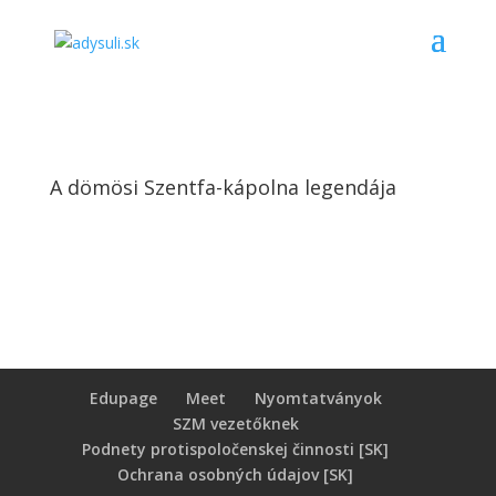
A dömösi Szentfa-kápolna legendája
Edupage
Meet
Nyomtatványok
SZM vezetőknek
Podnety protispoločenskej činnosti [SK]
Ochrana osobných údajov [SK]