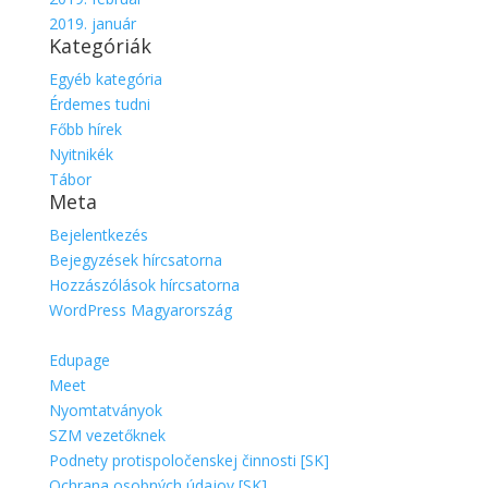
2019. január
Kategóriák
Egyéb kategória
Érdemes tudni
Főbb hírek
Nyitnikék
Tábor
Meta
Bejelentkezés
Bejegyzések hírcsatorna
Hozzászólások hírcsatorna
WordPress Magyarország
Edupage
Meet
Nyomtatványok
SZM vezetőknek
Podnety protispoločenskej činnosti [SK]
Ochrana osobných údajov [SK]