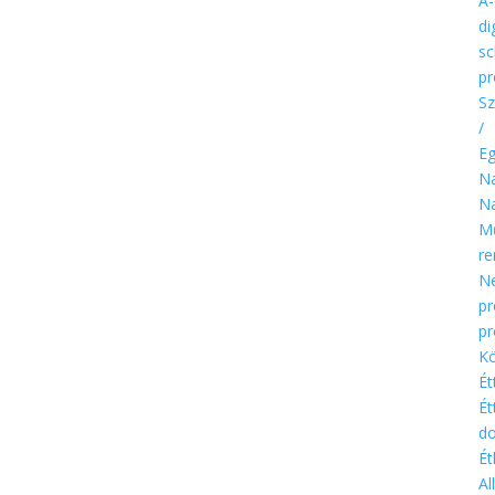
A-
di
sc
pr
Sz
/
E
Na
Na
M
re
Ne
p
p
Kö
Ét
Ét
d
Ét
Al