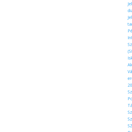
Je
di
Je
ta
Pé
In
S
(S
Is
Ak
Vá
e
2
Sz
Po
Tá
Sz
Sz
S