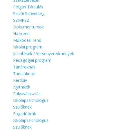
Szakszervezet
Polgári Társulás
Szülői Szövetség
SZMPSZ
Dokumentumok
Házirend
Működési rend
Iskolai program
Jelentések / Versenyeredmények
Pedagógiai program
Tanároknak
Tanulóknak
Kérdőív
Nyitnikék
Pályaválasztás
Iskolapszichológus
Szülőknek
Fogadóórák
Iskolapszichológus
Szülőknek