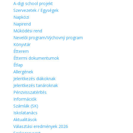
A-digi school projekt
Szervezetek / Egységek
Napközi
Napirend
Működési rend
Nevelői program/Výchovný program
Könyvtár
Étterem
Éttermi dokumentumok
Étlap
Allergének
Jelentkezés diákoknak
Jelentkezés tanároknak
Pénzvisszatérítés
Információk
Számlák (SK)
Iskolatanács
Aktualitások
Választási eredmények 2026