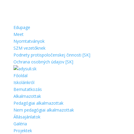
Edupage
Meet
Nyomtatványok
SZM vezetőknek
Podnety protispoločenskej činnosti [SK]
Ochrana osobných údajov [SK]
Főoldal
Iskolánkról
Bemutatkozás
Alkalmazottak
Pedagógiai alkalmazottak
Nem pedagógiai alkalmazottak
Állásajánlatok
Galéria
Projektek