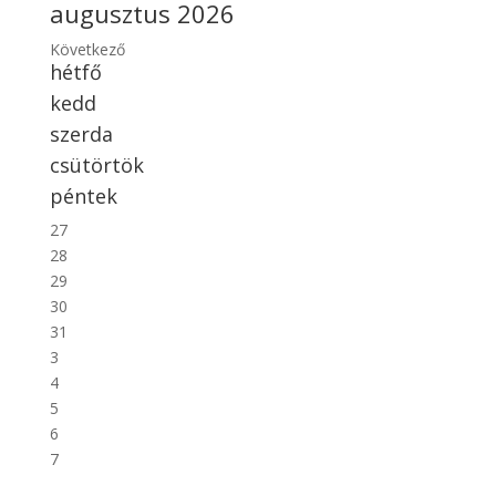
augusztus 2026
Következő
hétfő
kedd
szerda
csütörtök
péntek
27
28
29
30
31
3
4
5
6
7
10