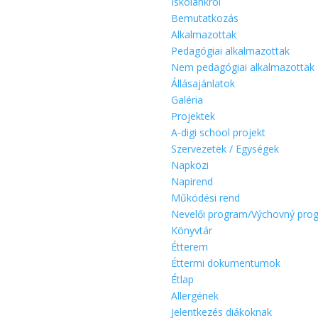
Iskolánkról
Bemutatkozás
Alkalmazottak
Pedagógiai alkalmazottak
Nem pedagógiai alkalmazottak
Állásajánlatok
Galéria
Projektek
A-digi school projekt
Szervezetek / Egységek
Napközi
Napirend
Működési rend
Nevelői program/Výchovný pro
Könyvtár
Étterem
Éttermi dokumentumok
Étlap
Allergének
Jelentkezés diákoknak