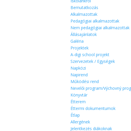
Iskolánkról
Bemutatkozás
Alkalmazottak
Pedagógiai alkalmazottak
Nem pedagógiai alkalmazottak
Állásajánlatok
Galéria
Projektek
A-digi school projekt
Szervezetek / Egységek
Napközi
Napirend
Működési rend
Nevelői program/Výchovný pro
Könyvtár
Étterem
Éttermi dokumentumok
Étlap
Allergének
Jelentkezés diákoknak