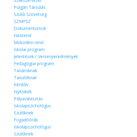
Szakszervezet
Polgári Társulás
Szülői Szövetség
SZMPSZ
Dokumentumok
Házirend
Működési rend
Iskolai program
Jelentések / Versenyeredmények
Pedagógiai program
Tanároknak
Tanulóknak
Kérdőív
Nyitnikék
Pályaválasztás
Iskolapszichológus
Szülőknek
Fogadóórák
Iskolapszichológus
Szülőknek