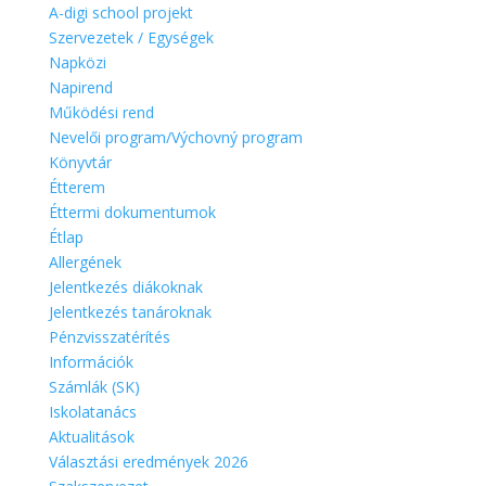
A-digi school projekt
Szervezetek / Egységek
Napközi
Napirend
Működési rend
Nevelői program/Výchovný program
Könyvtár
Étterem
Éttermi dokumentumok
Étlap
Allergének
Jelentkezés diákoknak
Jelentkezés tanároknak
Pénzvisszatérítés
Információk
Számlák (SK)
Iskolatanács
Aktualitások
Választási eredmények 2026