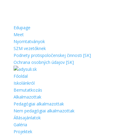
Edupage
Meet
Nyomtatványok
SZM vezetőknek
Podnety protispoločenskej činnosti [SK]
Ochrana osobných údajov [SK]
Főoldal
Iskolánkról
Bemutatkozás
Alkalmazottak
Pedagógiai alkalmazottak
Nem pedagógiai alkalmazottak
Állásajánlatok
Galéria
Projektek