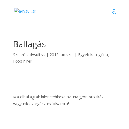
Ballagás
Szerző:
adysuli.sk
|
2019.jún.sze.
|
Egyéb kategória
,
Főbb hírek
Ma elballagtak kilencedikeseink. Nagyon büszkék
vagyunk az egész évfolyamra!