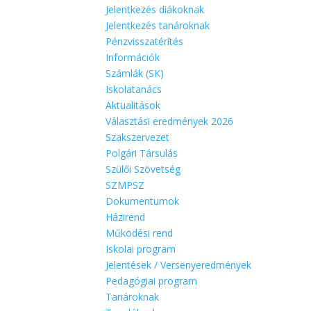
Jelentkezés diákoknak
Jelentkezés tanároknak
Pénzvisszatérítés
Információk
Számlák (SK)
Iskolatanács
Aktualitások
Választási eredmények 2026
Szakszervezet
Polgári Társulás
Szülői Szövetség
SZMPSZ
Dokumentumok
Házirend
Működési rend
Iskolai program
Jelentések / Versenyeredmények
Pedagógiai program
Tanároknak