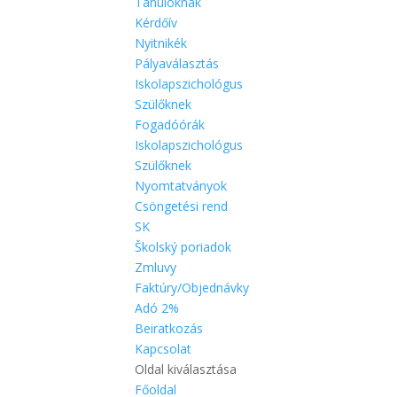
Tanulóknak
Kérdőív
Nyitnikék
Pályaválasztás
Iskolapszichológus
Szülőknek
Fogadóórák
Iskolapszichológus
Szülőknek
Nyomtatványok
Csöngetési rend
SK
Školský poriadok
Zmluvy
Faktúry/Objednávky
Adó 2%
Beiratkozás
Kapcsolat
Oldal kiválasztása
Főoldal