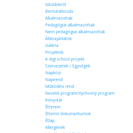
Iskolánkról
Bemutatkozás
Alkalmazottak
Pedagógiai alkalmazottak
Nem pedagógiai alkalmazottak
Állásajánlatok
Galéria
Projektek
A-digi school projekt
Szervezetek / Egységek
Napközi
Napirend
Működési rend
Nevelői program/Výchovný program
Könyvtár
Étterem
Éttermi dokumentumok
Étlap
Allergének