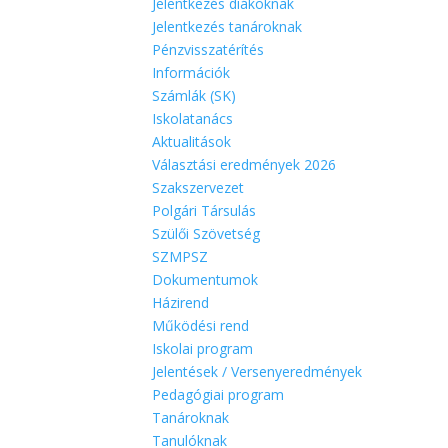
Jelentkezés diákoknak
Jelentkezés tanároknak
Pénzvisszatérítés
Információk
Számlák (SK)
Iskolatanács
Aktualitások
Választási eredmények 2026
Szakszervezet
Polgári Társulás
Szülői Szövetség
SZMPSZ
Dokumentumok
Házirend
Működési rend
Iskolai program
Jelentések / Versenyeredmények
Pedagógiai program
Tanároknak
Tanulóknak