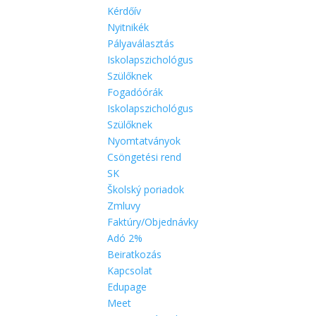
Kérdőív
Nyitnikék
Pályaválasztás
Iskolapszichológus
Szülőknek
Fogadóórák
Iskolapszichológus
Szülőknek
Nyomtatványok
Csöngetési rend
SK
Školský poriadok
Zmluvy
Faktúry/Objednávky
Adó 2%
Beiratkozás
Kapcsolat
Edupage
Meet