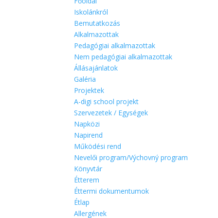
Főoldal
Iskolánkról
Bemutatkozás
Alkalmazottak
Pedagógiai alkalmazottak
Nem pedagógiai alkalmazottak
Állásajánlatok
Galéria
Projektek
A-digi school projekt
Szervezetek / Egységek
Napközi
Napirend
Működési rend
Nevelői program/Výchovný program
Könyvtár
Étterem
Éttermi dokumentumok
Étlap
Allergének