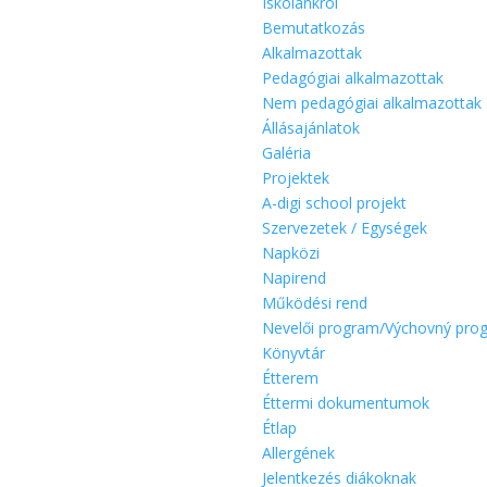
Iskolánkról
Bemutatkozás
Alkalmazottak
Pedagógiai alkalmazottak
Nem pedagógiai alkalmazottak
Állásajánlatok
Galéria
Projektek
A-digi school projekt
Szervezetek / Egységek
Napközi
Napirend
Működési rend
Nevelői program/Výchovný pro
Könyvtár
Étterem
Éttermi dokumentumok
Étlap
Allergének
Jelentkezés diákoknak