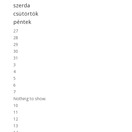
szerda
csütörtök
péntek
27
28
29
30
31
3
4
5
6
7
Nothing to show.
10
11
12
13