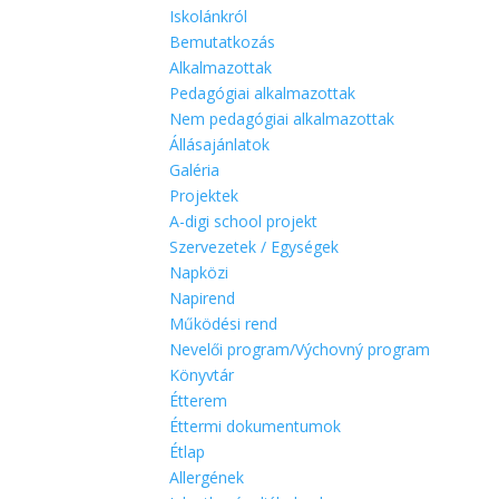
Iskolánkról
Bemutatkozás
Alkalmazottak
Pedagógiai alkalmazottak
Nem pedagógiai alkalmazottak
Állásajánlatok
Galéria
Projektek
A-digi school projekt
Szervezetek / Egységek
Napközi
Napirend
Működési rend
Nevelői program/Výchovný program
Könyvtár
Étterem
Éttermi dokumentumok
Étlap
Allergének