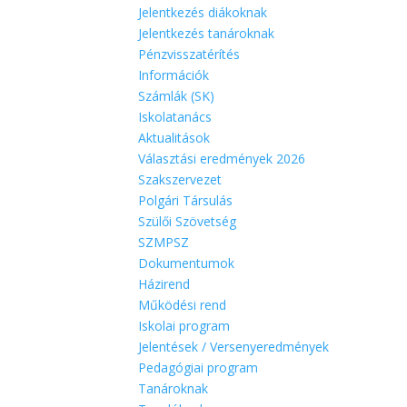
Jelentkezés diákoknak
Jelentkezés tanároknak
Pénzvisszatérítés
Információk
Számlák (SK)
Iskolatanács
Aktualitások
Választási eredmények 2026
Szakszervezet
Polgári Társulás
Szülői Szövetség
SZMPSZ
Dokumentumok
Házirend
Működési rend
Iskolai program
Jelentések / Versenyeredmények
Pedagógiai program
Tanároknak