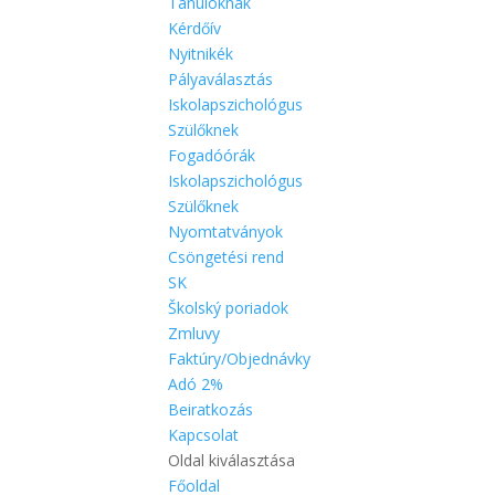
Tanulóknak
Kérdőív
Nyitnikék
Pályaválasztás
Iskolapszichológus
Szülőknek
Fogadóórák
Iskolapszichológus
Szülőknek
Nyomtatványok
Csöngetési rend
SK
Školský poriadok
Zmluvy
Faktúry/Objednávky
Adó 2%
Beiratkozás
Kapcsolat
Oldal kiválasztása
Főoldal