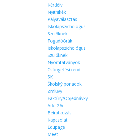
Kérdőív
Nyitnikék
Pályaválasztás
Iskolapszichológus
Szülőknek
Fogadóórák
Iskolapszichológus
Szülőknek
Nyomtatványok
Csöngetési rend
SK
Školský poriadok
Zmluvy
Faktúry/Objednávky
Adó 2%
Beiratkozás
Kapcsolat
Edupage
Meet