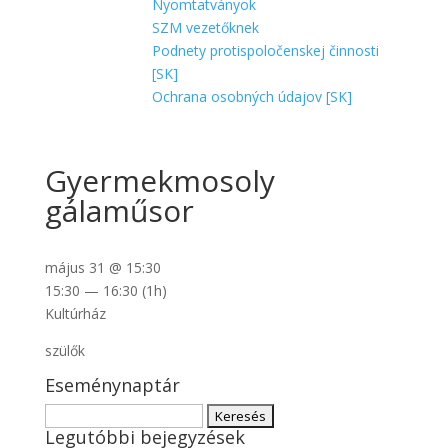
Nyomtatványok
SZM vezetőknek
Podnety protispoločenskej činnosti
[SK]
Ochrana osobných údajov [SK]
Gyermekmosoly
gálaműsor
május 31 @ 15:30
15:30 — 16:30
(1h)
Kultúrház
szülők
Eseménynaptár
Keresés:
Legutóbbi bejegyzések