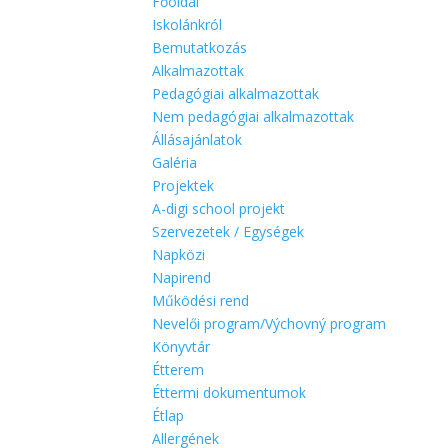
Főoldal
Iskolánkról
Bemutatkozás
Alkalmazottak
Pedagógiai alkalmazottak
Nem pedagógiai alkalmazottak
Állásajánlatok
Galéria
Projektek
A-digi school projekt
Szervezetek / Egységek
Napközi
Napirend
Működési rend
Nevelői program/Výchovný program
Könyvtár
Étterem
Éttermi dokumentumok
Étlap
Allergének