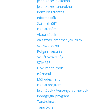
Jelentkezés diákoknak
Jelentkezés tanároknak
Pénzvisszatérítés
Információk
Számlák (SK)
Iskolatanács
Aktualitások
Választási eredmények 2026
Szakszervezet
Polgári Társulás
Szülői Szövetség
SZMPSZ
Dokumentumok
Házirend
Működési rend
Iskolai program
Jelentések / Versenyeredmények
Pedagógiai program
Tanároknak
Tanulóknak