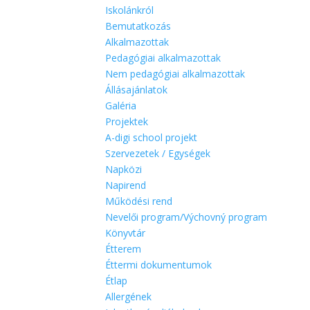
Iskolánkról
Bemutatkozás
Alkalmazottak
Pedagógiai alkalmazottak
Nem pedagógiai alkalmazottak
Állásajánlatok
Galéria
Projektek
A-digi school projekt
Szervezetek / Egységek
Napközi
Napirend
Működési rend
Nevelői program/Výchovný program
Könyvtár
Étterem
Éttermi dokumentumok
Étlap
Allergének