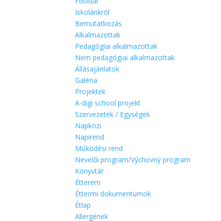
Főoldal
Iskolánkról
Bemutatkozás
Alkalmazottak
Pedagógiai alkalmazottak
Nem pedagógiai alkalmazottak
Állásajánlatok
Galéria
Projektek
A-digi school projekt
Szervezetek / Egységek
Napközi
Napirend
Működési rend
Nevelői program/Výchovný program
Könyvtár
Étterem
Éttermi dokumentumok
Étlap
Allergének