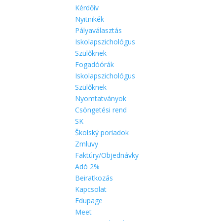
Kérdőív
Nyitnikék
Pályaválasztás
Iskolapszichológus
Szülőknek
Fogadóórák
Iskolapszichológus
Szülőknek
Nyomtatványok
Csöngetési rend
SK
Školský poriadok
Zmluvy
Faktúry/Objednávky
Adó 2%
Beiratkozás
Kapcsolat
Edupage
Meet