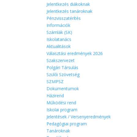
Jelentkezés diákoknak
Jelentkezés tanároknak
Pénzvisszatérítés
Információk
Számlák (SK)
Iskolatanács
Aktualitások
Választási eredmények 2026
Szakszervezet
Polgári Társulás
Szülői Szövetség
SZMPSZ
Dokumentumok
Házirend
Működési rend
Iskolai program
Jelentések / Versenyeredmények
Pedagógiai program
Tanároknak