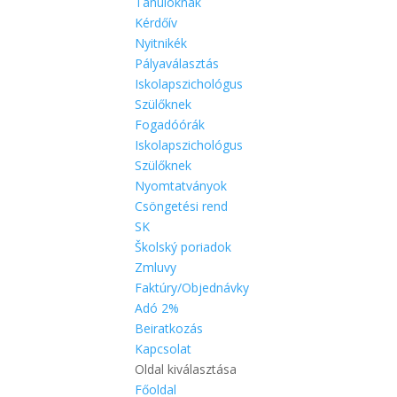
Tanulóknak
Kérdőív
Nyitnikék
Pályaválasztás
Iskolapszichológus
Szülőknek
Fogadóórák
Iskolapszichológus
Szülőknek
Nyomtatványok
Csöngetési rend
SK
Školský poriadok
Zmluvy
Faktúry/Objednávky
Adó 2%
Beiratkozás
Kapcsolat
Oldal kiválasztása
Főoldal