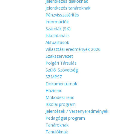
Jelentkezés diákoknak
Jelentkezés tanároknak
Pénzvisszatérítés
Információk
Számlák (SK)
Iskolatanács
Aktualitások
Választási eredmények 2026
Szakszervezet
Polgári Társulás
Szülői Szövetség
SZMPSZ
Dokumentumok
Házirend
Működési rend
Iskolai program
Jelentések / Versenyeredmények
Pedagógiai program
Tanároknak
Tanulóknak