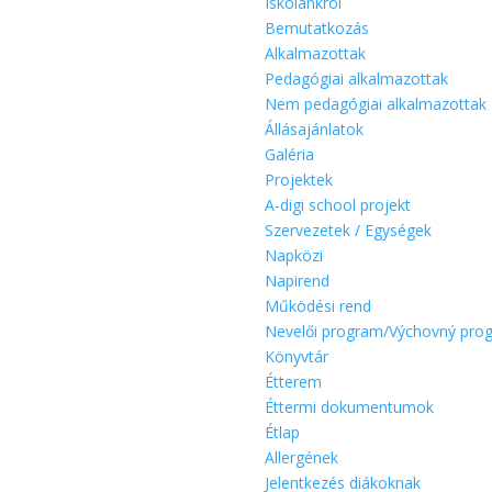
Iskolánkról
Bemutatkozás
Alkalmazottak
Pedagógiai alkalmazottak
Nem pedagógiai alkalmazottak
Állásajánlatok
Galéria
Projektek
A-digi school projekt
Szervezetek / Egységek
Napközi
Napirend
Működési rend
Nevelői program/Výchovný pro
Könyvtár
Étterem
Éttermi dokumentumok
Étlap
Allergének
Jelentkezés diákoknak