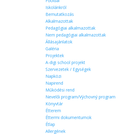
Főoldal
Iskolánkról
Bemutatkozás
Alkalmazottak
Pedagógiai alkalmazottak
Nem pedagógiai alkalmazottak
Állásajánlatok
Galéria
Projektek
A-digi school projekt
Szervezetek / Egységek
Napközi
Napirend
Működési rend
Nevelői program/Výchovný program
Könyvtár
Étterem
Éttermi dokumentumok
Étlap
Allergének