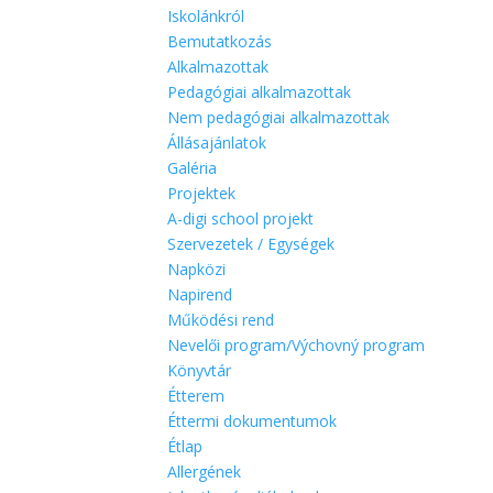
Iskolánkról
Bemutatkozás
Alkalmazottak
Pedagógiai alkalmazottak
Nem pedagógiai alkalmazottak
Állásajánlatok
Galéria
Projektek
A-digi school projekt
Szervezetek / Egységek
Napközi
Napirend
Működési rend
Nevelői program/Výchovný program
Könyvtár
Étterem
Éttermi dokumentumok
Étlap
Allergének