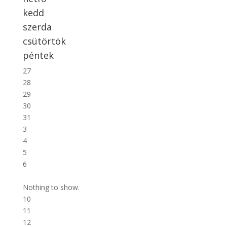
kedd
szerda
csütörtök
péntek
27
28
29
30
31
3
4
5
6
7
Nothing to show.
10
11
12