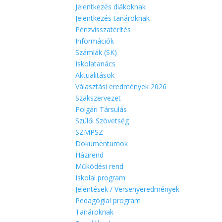
Jelentkezés diákoknak
Jelentkezés tanároknak
Pénzvisszatérítés
Információk
Számlák (SK)
Iskolatanács
Aktualitások
Választási eredmények 2026
Szakszervezet
Polgári Társulás
Szülői Szövetség
SZMPSZ
Dokumentumok
Házirend
Működési rend
Iskolai program
Jelentések / Versenyeredmények
Pedagógiai program
Tanároknak