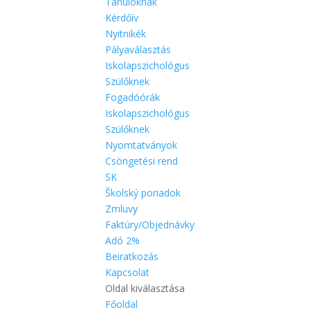
Tanulóknak
Kérdőív
Nyitnikék
Pályaválasztás
Iskolapszichológus
Szülőknek
Fogadóórák
Iskolapszichológus
Szülőknek
Nyomtatványok
Csöngetési rend
SK
Školský poriadok
Zmluvy
Faktúry/Objednávky
Adó 2%
Beiratkozás
Kapcsolat
Oldal kiválasztása
Főoldal