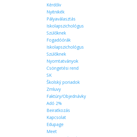
Kérdőív
Nyitnikék
Pályaválasztás
Iskolapszichológus
Szülőknek
Fogadóórák
Iskolapszichológus
Szülőknek
Nyomtatványok
Csöngetési rend
SK
Školský poriadok
Zmluvy
Faktúry/Objednávky
Adó 2%
Beiratkozás
Kapcsolat
Edupage
Meet