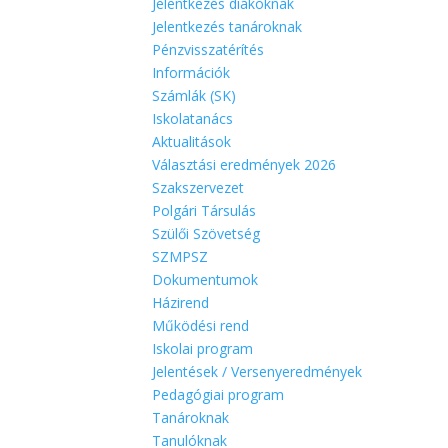
Jelentkezés diákoknak
Jelentkezés tanároknak
Pénzvisszatérítés
Információk
Számlák (SK)
Iskolatanács
Aktualitások
Választási eredmények 2026
Szakszervezet
Polgári Társulás
Szülői Szövetség
SZMPSZ
Dokumentumok
Házirend
Működési rend
Iskolai program
Jelentések / Versenyeredmények
Pedagógiai program
Tanároknak
Tanulóknak