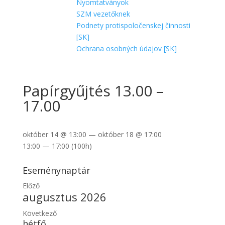
Nyomtatványok
SZM vezetőknek
Podnety protispoločenskej činnosti
[SK]
Ochrana osobných údajov [SK]
Papírgyűjtés 13.00 –
17.00
október 14 @ 13:00 — október 18 @ 17:00
13:00 — 17:00
(100h)
Eseménynaptár
Előző
augusztus 2026
Következő
hétfő