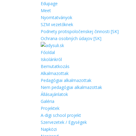
Edupage
Meet
Nyomtatványok
SZM vezetőknek
Podnety protispoločenskej činnosti [SK]
Ochrana osobných údajov [SK]
Főoldal
Iskolánkról
Bemutatkozás
Alkalmazottak
Pedagógiai alkalmazottak
Nem pedagógiai alkalmazottak
Állásajánlatok
Galéria
Projektek
A-digi school projekt
Szervezetek / Egységek
Napközi