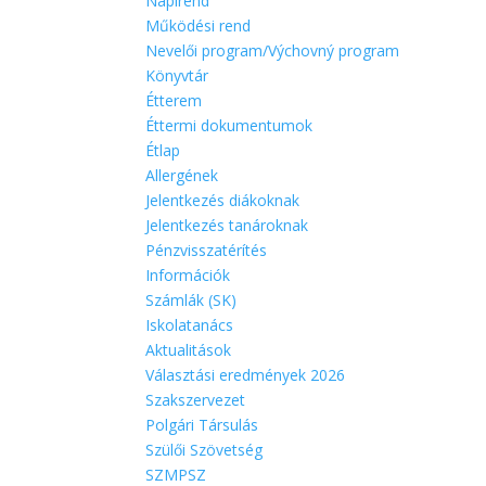
Napirend
Működési rend
Nevelői program/Výchovný program
Könyvtár
Étterem
Éttermi dokumentumok
Étlap
Allergének
Jelentkezés diákoknak
Jelentkezés tanároknak
Pénzvisszatérítés
Információk
Számlák (SK)
Iskolatanács
Aktualitások
Választási eredmények 2026
Szakszervezet
Polgári Társulás
Szülői Szövetség
SZMPSZ