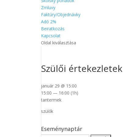
Školský poriadok
Zmluvy
Faktúry/Objednávky
Adó 2%
Beiratkozás
Kapcsolat
Oldal kiválasztása
Szülői értekezletek
január 29 @ 15:00
15:00 — 16:00
(1h)
tantermek
szülők
Eseménynaptár