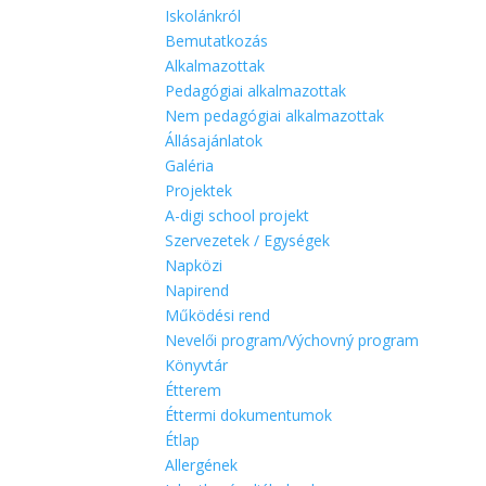
Iskolánkról
Bemutatkozás
Alkalmazottak
Pedagógiai alkalmazottak
Nem pedagógiai alkalmazottak
Állásajánlatok
Galéria
Projektek
A-digi school projekt
Szervezetek / Egységek
Napközi
Napirend
Működési rend
Nevelői program/Výchovný program
Könyvtár
Étterem
Éttermi dokumentumok
Étlap
Allergének