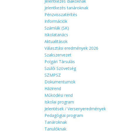
Jelentkezés diákoknak
Jelentkezés tanároknak
Pénzvisszatérítés
Információk
Számlák (SK)
Iskolatanács
Aktualitások
Választási eredmények 2026
Szakszervezet
Polgári Társulás
Szülői Szövetség
SZMPSZ
Dokumentumok
Házirend
Működési rend
Iskolai program
Jelentések / Versenyeredmények
Pedagógiai program
Tanároknak
Tanulóknak