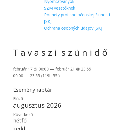
Nyomtatványok
SZM vezetőknek
Podnety protispoločenskej činnosti
[SK]
Ochrana osobných údajov [SK]
T a v a s z i s z ü n i d ő
február 17 @ 00:00 — február 21 @ 23:55
00:00 — 23:55
(119h 55′)
Eseménynaptár
Előző
augusztus 2026
Következő
hétfő
kedd