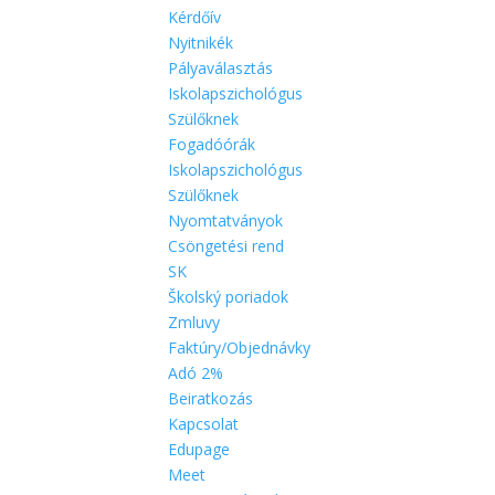
Kérdőív
Nyitnikék
Pályaválasztás
Iskolapszichológus
Szülőknek
Fogadóórák
Iskolapszichológus
Szülőknek
Nyomtatványok
Csöngetési rend
SK
Školský poriadok
Zmluvy
Faktúry/Objednávky
Adó 2%
Beiratkozás
Kapcsolat
Edupage
Meet