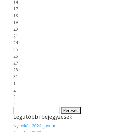
14
17
18
19
20
21
24
25
26
27
28
31
1
2
3
4
Keresés:
Legutóbbi bejegyzések
Nyitnikék 2024. január