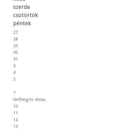
szerda
csütörtök
péntek
27
28
29
30
31
3
4
5
6
7
Nothing to show.
10
11
12
13