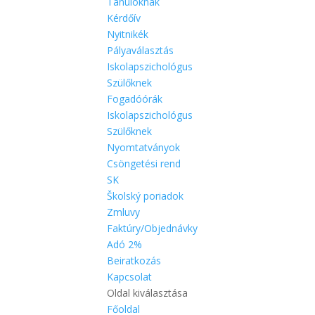
Tanulóknak
Kérdőív
Nyitnikék
Pályaválasztás
Iskolapszichológus
Szülőknek
Fogadóórák
Iskolapszichológus
Szülőknek
Nyomtatványok
Csöngetési rend
SK
Školský poriadok
Zmluvy
Faktúry/Objednávky
Adó 2%
Beiratkozás
Kapcsolat
Oldal kiválasztása
Főoldal