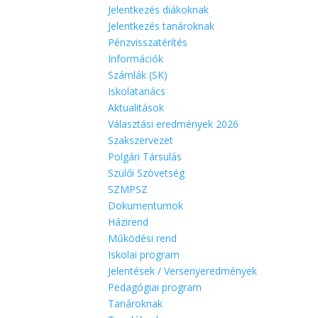
Jelentkezés diákoknak
Jelentkezés tanároknak
Pénzvisszatérítés
Információk
Számlák (SK)
Iskolatanács
Aktualitások
Választási eredmények 2026
Szakszervezet
Polgári Társulás
Szülői Szövetség
SZMPSZ
Dokumentumok
Házirend
Működési rend
Iskolai program
Jelentések / Versenyeredmények
Pedagógiai program
Tanároknak