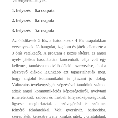
Versenyeredmények:
1. helyezés – 6.a csapata
2. helyezés – 6.c csapata
3. helyezés – 5.c csapata
Az ötödikesek 5 fős, a hatodikosok 4 fős csapatokban
versenyeztek. Jó hangulat, izgalom és játék jellemezte a
3 órás vetélkedőt.
A program a közös játékra, az angol
nyelv játékos használatára koncentrált, célja volt egy
kellemes, tanulásra motiváló délelőtt szervezése, ahol a
résztvevő diákok leginkább azt tapasztalhatják meg,
hogy angolul kommunikálni és játszani jó dolog.
Változatos tevékenységek végzésével tanulóink számot
adtak angol kommunikációs képességeikről, nyelvtani
ismereteikről, szóbeli és írásbeli kifejezőképességükről,
ügyesen megbirkóztak a szövegértési és szókincs
felmérő feladatokkal. Volt gyorskvíz, barkochba,
szerepjáték, keresztrejtvény, kirakós játék… Gratulálunk