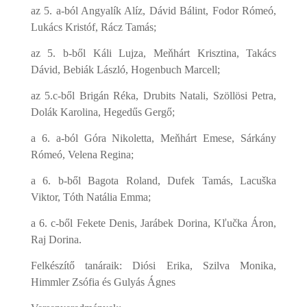
az 5. a-ból Angyalík Alíz, Dávid Bálint, Fodor Rómeó,
Lukács Kristóf, Rácz Tamás;
az 5. b-ből Káli Lujza, Meňhárt Krisztina, Takács
Dávid, Bebiák László, Hogenbuch Marcell;
az 5.c-ből Brigán Réka, Drubits Natali, Szöllösi Petra,
Dolák Karolina, Hegedűs Gergő;
a 6. a-ból Góra Nikoletta, Meňhárt Emese, Sárkány
Rómeó, Velena Regina;
a 6. b-ből Bagota Roland, Dufek Tamás, Lacuška
Viktor, Tóth Natália Emma;
a 6. c-ből Fekete Denis, Jarábek Dorina, Kľučka Áron,
Raj Dorina.
Felkészítő tanáraik: Diósi Erika, Szilva Monika,
Himmler Zsófia és Gulyás Ágnes